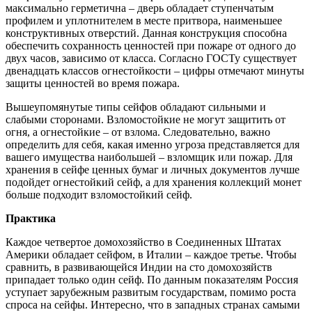
максимально герметична – дверь обладает ступенчатым
профилем и уплотнителем в месте притвора, наименьшее
конструктивных отверстий. Данная конструкция способна
обеспечить сохранность ценностей при пожаре от одного до
двух часов, зависимо от класса. Согласно ГОСТу существует
двенадцать классов огнестойкости – цифры отмечают минуты
защиты ценностей во время пожара.
Вышеупомянутые типы сейфов обладают сильными и
слабыми сторонами. Взломостойкие не могут защитить от
огня, а огнестойкие – от взлома. Следовательно, важно
определить для себя, какая именно угроза представляется для
вашего имущества наибольшей – взломщик или пожар. Для
хранения в сейфе ценных бумаг и личных документов лучше
подойдет огнестойкий сейф, а для хранения коллекций монет
больше подходит взломостойкий сейф.
Практика
Каждое четвертое домохозяйство в Соединенных Штатах
Америки обладает сейфом, в Италии – каждое третье. Чтобы
сравнить, в развивающейся Индии на сто домохозяйств
припадает только один сейф. По данным показателям Россия
уступает зарубежным развитым государствам, помимо роста
спроса на сейфы. Интересно, что в западных странах самыми