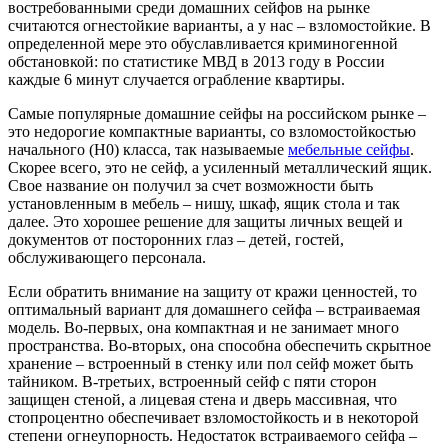
востребованными среди домашних сейфов на рынке
считаются огнестойкие варианты, а у нас – взломостойкие. В
определенной мере это обуславливается криминогенной
обстановкой: по статистике МВД в 2013 году в России
каждые 6 минут случается ограбление квартиры.
Самые популярные домашние сейфы на российском рынке –
это недорогие компактные варианты, со взломостойкостью
начального (H0) класса, так называемые
мебельные сейфы
.
Скорее всего, это не сейф, а усиленный металлический ящик.
Свое название он получил за счет возможности быть
установленным в мебель – нишу, шкаф, ящик стола и так
далее. Это хорошее решение для защиты личных вещей и
документов от посторонних глаз – детей, гостей,
обслуживающего персонала.
Если обратить внимание на защиту от кражи ценностей, то
оптимальный вариант для домашнего сейфа – встраиваемая
модель. Во-первых, она компактная и не занимает много
пространства. Во-вторых, она способна обеспечить скрытное
хранение – встроенный в стенку или пол сейф может быть
тайником. В-третьих, встроенный сейф с пяти сторон
защищен стеной, а лицевая стена и дверь массивная, что
стопроцентно обеспечивает взломостойкость и в некоторой
степени огнеупорность. Недостаток встраиваемого сейфа –