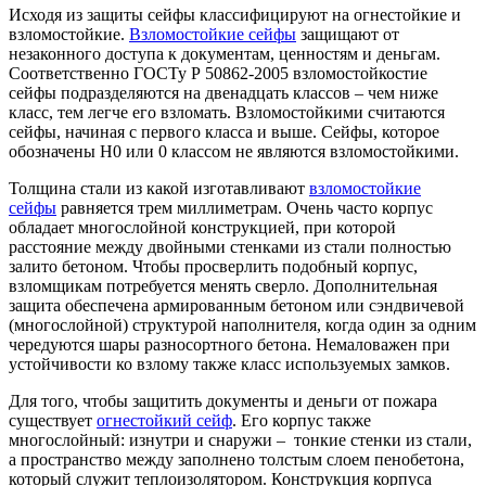
Исходя из защиты сейфы классифицируют на огнестойкие и
взломостойкие.
Взломостойкие сейфы
защищают от
незаконного доступа к документам, ценностям и деньгам.
Соответственно ГОСТу Р 50862-2005 взломостойкостие
сейфы подразделяются на двенадцать классов – чем ниже
класс, тем легче его взломать. Взломостойкими считаются
сейфы, начиная с первого класса и выше. Сейфы, которое
обозначены H0 или 0 классом не являются взломостойкими.
Толщина стали из какой изготавливают
взломостойкие
сейфы
равняется трем миллиметрам. Очень часто корпус
обладает многослойной конструкцией, при которой
расстояние между двойными стенками из стали полностью
залито бетоном. Чтобы просверлить подобный корпус,
взломщикам потребуется менять сверло. Дополнительная
защита обеспечена армированным бетоном или сэндвичевой
(многослойной) структурой наполнителя, когда один за одним
чередуются шары разносортного бетона. Немаловажен при
устойчивости ко взлому также класс используемых замков.
Для того, чтобы защитить документы и деньги от пожара
существует
огнестойкий сейф
. Его корпус также
многослойный: изнутри и снаружи – тонкие стенки из стали,
а пространство между заполнено толстым слоем пенобетона,
который служит теплоизолятором. Конструкция корпуса