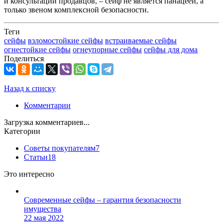
и консультаций продавцов, – сейф не является панацеей, а
только звеном комплексной безопасности.
Теги
сейфы
взломостойкие сейфы
встраиваемые сейфы
огнестойкие сейфы
огнеупорные сейфы
сейфы для дома
Поделиться
Назад к списку
Комментарии
Загрузка комментариев...
Категории
Советы покупателям
7
Статьи
18
Это интересно
Современные сейфы – гарантия безопасности
имущества
22 мая 2022