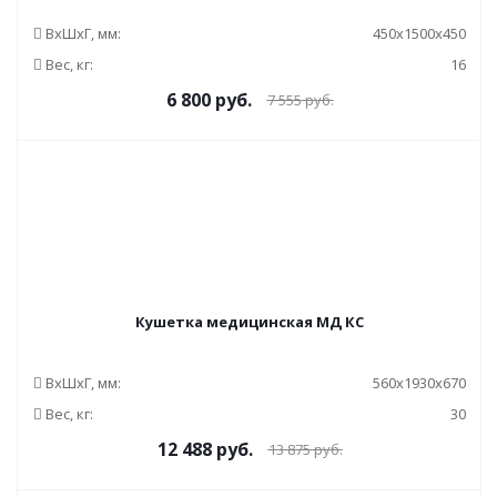
ВxШxГ, мм:
450x1500x450
Вес, кг:
16
6 800
руб.
7 555
руб.
Кушетка медицинская МД КС
ВxШxГ, мм:
560x1930x670
Вес, кг:
30
12 488
руб.
13 875
руб.