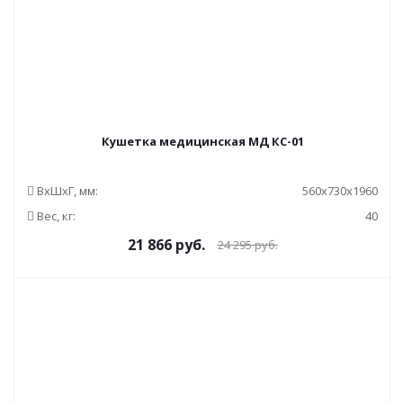
Кушетка медицинская МД КС-01
ВxШxГ, мм:
560x730x1960
Вес, кг:
40
21 866
руб.
24 295
руб.