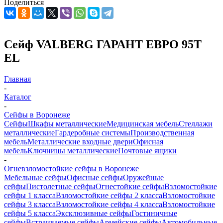
Поделиться
Сейф VALBERG ГАРАНТ ЕВРО 95Т
EL
Главная
-
Каталог
-
Сейфы в Воронеже
Сейфы
Шкафы металлические
Медицинская мебель
Стеллажи
металлические
Гардеробные системы
Производственная
мебель
Металлические входные двери
Офисная
мебель
Ключницы металлические
Почтовые ящики
-
Огневзломостойкие сейфы в Воронеже
Мебельные сейфы
Офисные сейфы
Оружейные
сейфы
Пистолетные сейфы
Огнестойкие сейфы
Взломостойкие
сейфы 1 класса
Взломостойкие сейфы 2 класса
Взломостойкие
сейфы 3 класса
Взломостойкие сейфы 4 класса
Взломостойкие
сейфы 5 класса
Эксклюзивные сейфы
Гостиничные
сейфы
Встраиваемые сейфы
Армейские сейфы
Автомобильные