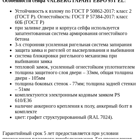
Особенности сейфа VALBERG ГАРАНТ ЕВРО 95Т EL
:
Устойчивость к взлому по ГОСТ Р 50862-2017: класс 2
(ГОСТ Р). Огнестойкость: ГОСТ Р 57384-2017: класс
60Б (ГОСТ Р)
при заливке двери и корпуса сейфа используется
запатентованная система армирования огнестойкого
бетона
3-х сторонняя усиленная ригельная система запирания
защита замка и ригелей от высверливания и выбивания
система блокировки ригельного механизма при
выбивании замка
тепловой замок, усиленный огнестойким уплотнителем
толщина защитного слоя двери – 33мм, общая толщина
двери - 105мм
толщина боковых стенок - 77мм; толщина задней стенки
– 51мм
комплектуются электронным кодовым замком PS
610/E36
наличие анкерного крепления к полу, анкерный болт в
комплекте
цвет: графит структурированный (RAL 7024).
Гарантийный срок 5 лет предоставляется при условии
прохождения планового техобслуживания. Без прохождения