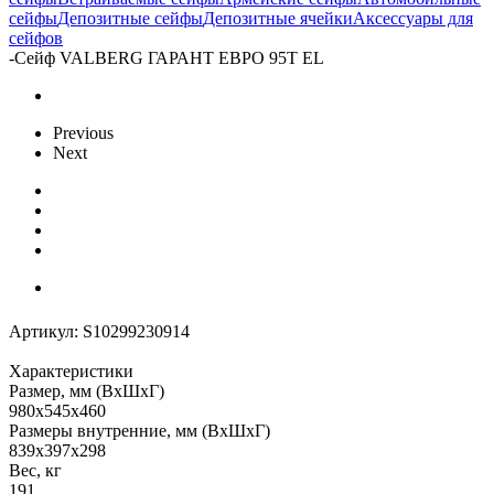
сейфы
Депозитные сейфы
Депозитные ячейки
Аксессуары для
сейфов
-
Сейф VALBERG ГАРАНТ ЕВРО 95Т EL
Previous
Next
Артикул:
S10299230914
Характеристики
Размер, мм (ВхШхГ)
980x545x460
Размеры внутренние, мм (ВхШхГ)
839x397x298
Вес, кг
191