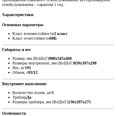
техобслуживания – гарантия 1 год
Характеристики
Основные параметры
Класс взломостойкости
2 класс
Класс огнестойкости
60Б
Габариты и вес
Размер, мм (ВхШхГ)
980x545x460
Размеры внутренние, мм (ВхШхГ)
839x397x298
Вес, кг
191
Объем, л
93/12
Внутреннее наполнение
Количество полок, шт
1
Трейзер
Да
Размеры трейзера, мм (ВхШхГ)
136х397х275
Особенности